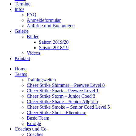
Termine
Infos
FAQ
Anmeldeformular
Auftritte und Buchungen
Galerie
Bilder
Saison 2019/20
Saison 2018/19
Videos
Kontakt
Home
Teams
Trainingszeiten
Cheer Strike Shimmer – Peewee Level 0
Cheer Strike Spark – Peewee Level 1
Cheer Strike Storm – Junior Coed 3
Cheer Strike Shade – Senior Allgirl 5
Cheer Strike Smoke – Senior Coed Level 5
Cheer Strike Shot – Elternteam
Basic Team
Erfolge
Coaches und Co.
Coaches